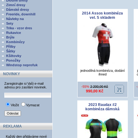
Dlouhé dresy
Zimní dresy
Dámské dresy
2014 Assos kombinéza
Freeride, downhill
vel. S skladem
Návleky na
Sety
Trika - vzor dres
Rukavice
Brýle
Kombinézy
Přilby
Šátky
Kšiltovky
Ponožky
Windstop neprofuk
jednodílná kombinéza, dodání
NOVINKY
ihned
Zaregistrujte si Vaši e-mail
-55%
2 200,00 Kč
adresu pro zasílání novinek.
990,00 Kč
2023 Raudax #2
Vložit
Vymazat
kombinéza dámská
REKLAMA
Každý den přidáváme nové