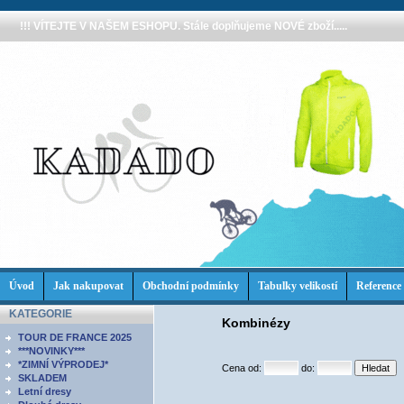
!!! VÍTEJTE V NAŠEM ESHOPU. Stále doplňujeme NOVÉ zboží.....
Úvod
Jak nakupovat
Obchodní podmínky
Tabulky velikostí
Reference
KATEGORIE
Kombinézy
TOUR DE FRANCE 2025
***NOVINKY***
*ZIMNÍ VÝPRODEJ*
Cena od:
do:
SKLADEM
Letní dresy