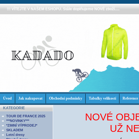
!!! VÍTEJTE V NAŠEM ESHOPU. Stále doplňujeme NOVÉ zboží.....
Úvod
Jak nakupovat
Obchodní podmínky
Tabulky velikostí
Reference
KATEGORIE
NOVÉ OBJE
TOUR DE FRANCE 2025
***NOVINKY***
UŽ NE
*ZIMNÍ VÝPRODEJ*
SKLADEM
Letní dresy