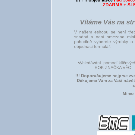
!!! Při objednávce
nad 5000,
ZDARMA + SL
Vítáme Vás na st
V našem eshopu se není třeba
snadná a není omezena mini
pohodlně vyberete výrobky o 
objednací formulář.
Vyhledávání pomocí klíčových 
ROK ZNAČKA VĚC ..., 
!!! Doporučujeme nejprve zvol
Děkujeme Vám za Vaši návště
s
Mimo 