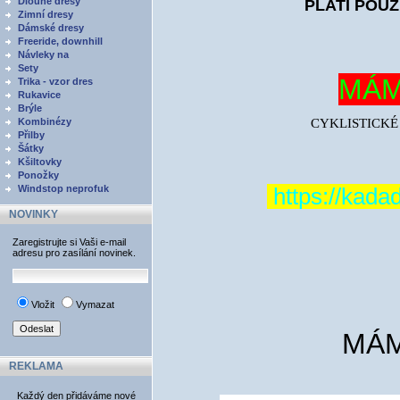
Dlouhé dresy
PLATÍ POU
Zimní dresy
Dámské dresy
Freeride, downhill
Návleky na
Sety
MÁM
Trika - vzor dres
Rukavice
Brýle
Kombinézy
CYKLISTICKÉ
Přilby
Šátky
Kšiltovky
Ponožky
Windstop neprofuk
https://kada
NOVINKY
Zaregistrujte si Vaši e-mail
adresu pro zasílání novinek.
Vložit
Vymazat
MÁM
REKLAMA
Každý den přidáváme nové