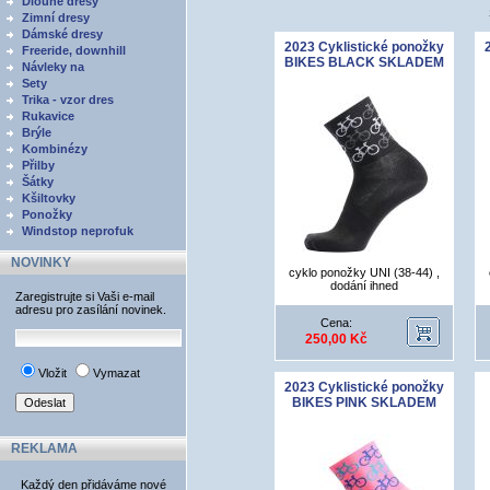
Dlouhé dresy
Zimní dresy
Dámské dresy
2023 Cyklistické ponožky
Freeride, downhill
BIKES BLACK SKLADEM
Návleky na
Sety
Trika - vzor dres
Rukavice
Brýle
Kombinézy
Přilby
Šátky
Kšiltovky
Ponožky
Windstop neprofuk
NOVINKY
cyklo ponožky UNI (38-44) ,
dodání ihned
Zaregistrujte si Vaši e-mail
adresu pro zasílání novinek.
Cena:
250,00 Kč
Vložit
Vymazat
2023 Cyklistické ponožky
BIKES PINK SKLADEM
REKLAMA
Každý den přidáváme nové