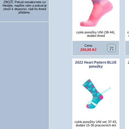
ZBOŽÍ. Pokud nenaleznete co
hledáte, napište nám a pokud je
zboží k dispozici, rádi ho ihned
přidáme.
cyklo ponožky UNI (38-44),
c
dodání ihned
Cena:
250,00 Kč
2022 Heart Pattern BLUE
ponožky
cyklo ponožky UNI vel. 37-43,
dodání 15-30 pracovních dní