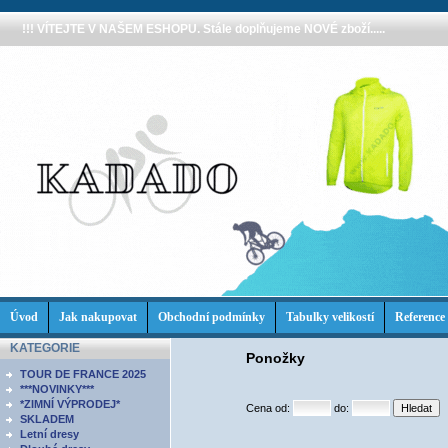
!!! VÍTEJTE V NAŠEM ESHOPU. Stále doplňujeme NOVÉ zboží.....
Úvod
Jak nakupovat
Obchodní podmínky
Tabulky velikostí
Reference
KATEGORIE
Ponožky
TOUR DE FRANCE 2025
***NOVINKY***
*ZIMNÍ VÝPRODEJ*
Cena od:
do:
SKLADEM
Letní dresy