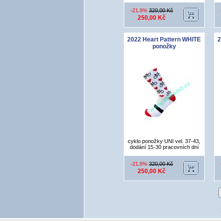
-21.9%
320,00 Kč
250,00 Kč
2022 Heart Pattern WHITE
2
ponožky
cyklo ponožky UNI vel. 37-43,
dodání 15-30 pracovních dní
-21.9%
320,00 Kč
250,00 Kč