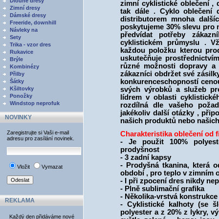
Dlouhé dresy
zimní cyklistické oblečení ,
Zimní dresy
tak dále . Cyklo oblečení 
Dámské dresy
distributorem mnoha další
Freeride, downhill
poskytujeme 30% slevu pro 
Návleky na
předvídat potřeby zákaz
Sety
cyklistickém průmyslu . V
Trika - vzor dres
každou položku kterou pro
Rukavice
uskutečňuje prostřednictvím
Brýle
různé možnosti dopravy a 
Kombinézy
zákazníci obdržet své zásilk
Přilby
konkurenceschopností cenou
Šátky
Kšiltovky
svých výrobků a služeb pr
Ponožky
lídrem v oblasti cyklistick
Windstop neprofuk
rozdílná dle vašeho poža
jakékoliv další otázky , při
NOVINKY
našich produktů nebo našich
Zaregistrujte si Vaši e-mail
Charakteristika oblečení o
adresu pro zasílání novinek.
- Je použit 100% polyeste
prodyšnost
- 3 zadní kapsy
- Prodyšná tkanina, která 
Vložit
Vymazat
období , pro teplo v zimním 
- I při zpocení dres nikdy ne
- Plně sublimační grafika
- Několika-vrstvá konstrukce
REKLAMA
- Cyklistické kalhoty (se
polyester a z 20% z lykry, 
Každý den přidáváme nové