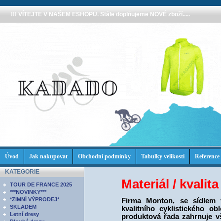
!!! VÍTEJTE V NAŠEM ESHOPU. Stále doplňujeme NOVÉ zboží.....
Úvod
Jak nakupovat
Obchodní podmínky
Tabulky velikostí
Reference
KATEGORIE
Materiál / kvalit
TOUR DE FRANCE 2025
***NOVINKY***
*ZIMNÍ VÝPRODEJ*
Firma Monton, se sídlem 
SKLADEM
kvalitního cyklistického ob
Letní dresy
produktová řada zahrnuje vš