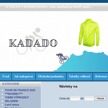
!!! VÍTEJTE V NAŠEM ESHOPU. Stále doplňujeme NOVÉ zboží.....
Úvod
Jak nakupovat
Obchodní podmínky
Tabulky velikostí
Reference
KATEGORIE
Návleky na
TOUR DE FRANCE 2025
***NOVINKY***
*ZIMNÍ VÝPRODEJ*
Cena od:
do:
SKLADEM
Letní dresy