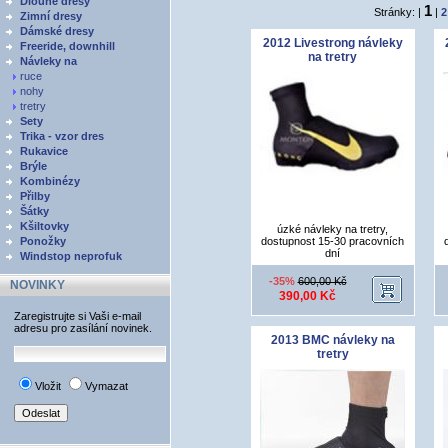
Dlouhé dresy
1
Stránky: |
|
2
Zimní dresy
Dámské dresy
2012 Livestrong návleky
Freeride, downhill
na tretry
Návleky na
ruce
nohy
tretry
Sety
Trika - vzor dres
Rukavice
Brýle
Kombinézy
Přilby
Šátky
Kšiltovky
úzké návleky na tretry,
Ponožky
dostupnost 15-30 pracovních
dní
Windstop neprofuk
-35%
600,00 Kč
NOVINKY
390,00 Kč
Zaregistrujte si Vaši e-mail
adresu pro zasílání novinek.
2013 BMC návleky na
tretry
Vložit
Vymazat