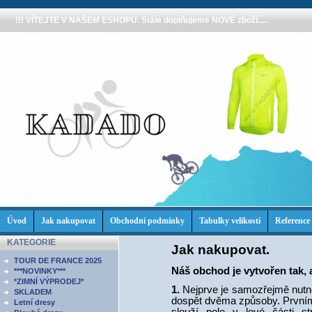
!!! VÍTEJTE V NAŠEM ESHOPU. Stále doplňujeme NOVÉ zboží.....
Úvod
Jak nakupovat
Obchodní podmínky
Tabulky velikostí
Reference
KATEGORIE
Jak nakupovat.
TOUR DE FRANCE 2025
Náš obchod je vytvořen tak,
***NOVINKY***
*ZIMNÍ VÝPRODEJ*
1.
Nejprve je samozřejmě nutné 
SKLADEM
dospět dvěma způsoby. Prvním
Letní dresy