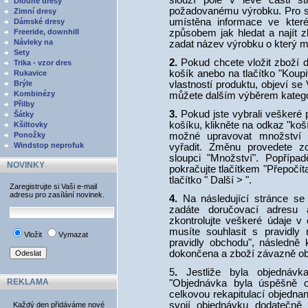
slouží pole v levé části s
Dlouhé dresy
požadovanému výrobku. Pro sn
Zimní dresy
umístěna informace ve kter
Dámské dresy
Freeride, downhill
způsobem jak hledat a najít z
Návleky na
zadat název výrobku o který m
Sety
2.
Pokud chcete vložit zboží d
Trika - vzor dres
košík anebo na tlačítko "Koup
Rukavice
Brýle
vlastností produktu, objeví s
Kombinézy
můžete dalším výběrem kategori
Přilby
3.
Pokud jste vybrali veškeré 
Šátky
košíku, klikněte na odkaz "koš
Kšiltovky
Ponožky
možné upravovat množství 
Windstop neprofuk
vyřadit. Změnu provedete 
sloupci "Množství". Popřípa
NOVINKY
pokračujte tlačítkem "Přepočít
tlačítko " Další > ".
Zaregistrujte si Vaši e-mail
adresu pro zasílání novinek.
4.
Na následující stránce se 
zadáte doručovací adresu 
zkontrolujte veškeré údaje v
musíte souhlasit s pravidly
Vložit
Vymazat
pravidly obchodu", následně k
dokončena a zboží závazně ob
5
.
Jestliže byla objednávk
REKLAMA
"Objednávka byla úspěšně 
celkovou rekapitulací objedna
svojí objednávku dodatečně z
Každý den přidáváme nové