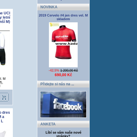
NOVINKA
he UCI
2019 Cervelo #4 jen dres vel. M
 letní
skladem
nší M)
-42.5%
1 200,00 Kč
690,00 Kč
l. M
),
Přidejte si nás na ...
d
o dres
M a
 L
ANKETA
Líbí se vám naše nové
stránky?