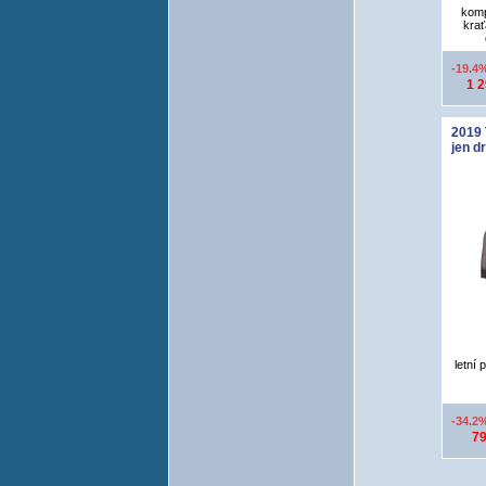
komp
krať
-19.4
1 
2019 
jen d
letní 
-34.2
79