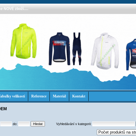
 NOVÉ zboží.....
abulky velikostí
Reference
Materiál
Kontakt
DEM
:
do:
Vyhledávání v kategorii: