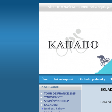
!!! VÍTEJTE V NAŠEM ESHOPU. Stále doplňujeme
Úvod
Jak nakupovat
Obchodní podmínky
T
KATEGORIE
SKLA
TOUR DE FRANCE 2025
***NOVINKY***
*ZIMNÍ VÝPRODEJ*
Cena od
SKLADEM
jen dres / kalhoty