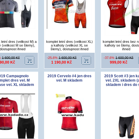
 letní dres (velikost M) a
komplet letní dres (velikost XL)
komplet letní dres bez 
y (velikost M se šlemy),
a kalhoty (velikost XL se
kalhoty se šlemy, dost
dostupnost ihned
šlemy), dostupnost ihned
ihned
%
1 600,00 Kč
-25.6%
1 600,00 Kč
-37.6%
1 600,00 Kč
190,00 Kč
1 190,00 Kč
999,00 Kč
019 Campagnolo
2019 Cervelo #4 jen dres
2019 Scott #3 jen k
mplet dres vel. M
vel. M skladem
vel. 2XL skladem (a
ase vel. XL skladem
skladem i dres do 