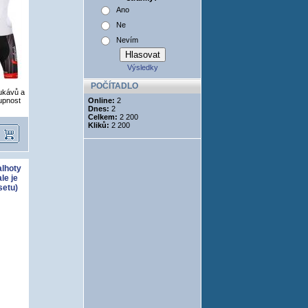
Ano
Ne
Nevím
Výsledky
POČÍTADLO
rukávů a
upnost
Online:
2
Dnes:
2
Celkem:
2 200
Kliků:
2 200
alhoty
le je
setu)