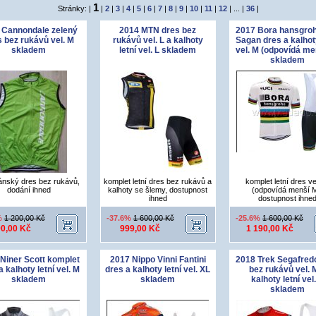
1
Stránky: |
|
2
|
3
|
4
|
5
|
6
|
7
|
8
|
9
|
10
|
11
|
12
| ... |
36
|
 Cannondale zelený
2014 MTN dres bez
2017 Bora hansgro
 bez rukávů vel. M
rukávů vel. L a kalhoty
Sagan dres a kalhoty
skladem
letní vel. L skladem
vel. M (odpovídá me
skladem
pánský dres bez rukávů,
komplet letní dres bez rukávů a
komplet letní dres ve
dodání ihned
kalhoty se šlemy, dostupnost
(odpovídá menší M
ihned
dostupnost ihne
%
1 200,00 Kč
-37.6%
1 600,00 Kč
-25.6%
1 600,00 Kč
0,00 Kč
999,00 Kč
1 190,00 Kč
Niner Scott komplet
2017 Nippo Vinni Fantini
2018 Trek Segafred
a kalhoty letní vel. M
dres a kalhoty letní vel. XL
bez rukávů vel. 
skladem
skladem
kalhoty letní vel.
skladem