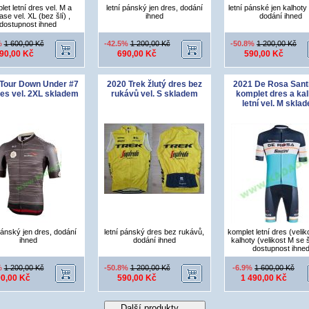
let letní dres vel. M a
letní pánský jen dres, dodání
letní pánské jen kalhoty 
ase vel. XL (bez šlí) ,
ihned
dodání ihned
dostupnost ihned
%
1 600,00 Kč
-42.5%
1 200,00 Kč
-50.8%
1 200,00 Kč
290,00 Kč
690,00 Kč
590,00 Kč
Tour Down Under #7
2020 Trek žlutý dres bez
2021 De Rosa Santi
res vel. 2XL skladem
rukávů vel. S skladem
komplet dres a ka
letní vel. M skla
pánský jen dres, dodání
letní pánský dres bez rukávů,
komplet letní dres (velik
ihned
dodání ihned
kalhoty (velikost M se 
dostupnost ihne
%
1 200,00 Kč
-50.8%
1 200,00 Kč
-6.9%
1 600,00 Kč
0,00 Kč
590,00 Kč
1 490,00 Kč
Další produkty....