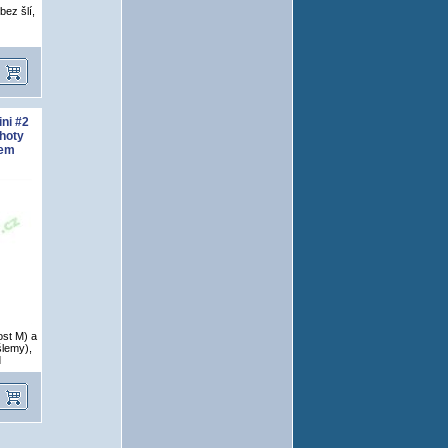
bez šlí,
ni #2
lhoty
dem
ost M) a
šlemy),
d