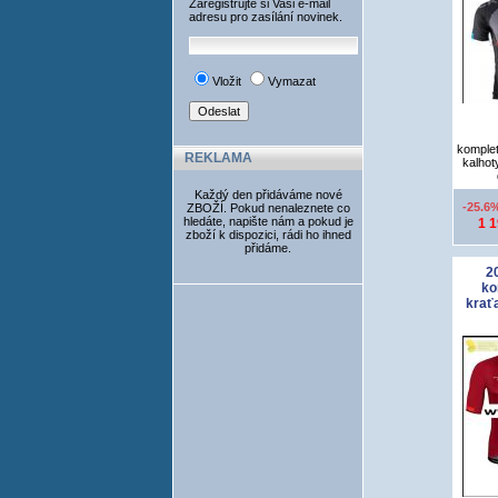
Zaregistrujte si Vaši e-mail
adresu pro zasílání novinek.
Vložit
Vymazat
komplet
REKLAMA
kalhot
Každý den přidáváme nové
-25.6
ZBOŽÍ. Pokud nenaleznete co
hledáte, napište nám a pokud je
1 
zboží k dispozici, rádi ho ihned
přidáme.
2
ko
krať