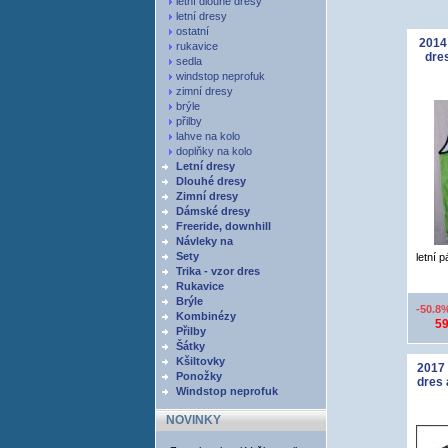
letní dlouhé dresy
letní dresy
ostatní
2014
rukavice
dres
sedla
windstop neprofuk
zimní dresy
brýle
přilby
lahve na kolo
doplňky na kolo
Letní dresy
Dlouhé dresy
Zimní dresy
Dámské dresy
Freeride, downhill
Návleky na
Sety
letní 
Trika - vzor dres
Rukavice
Brýle
-50.8
Kombinézy
59
Přilby
Šátky
Kšiltovky
2017 
Ponožky
dres 
Windstop neprofuk
NOVINKY