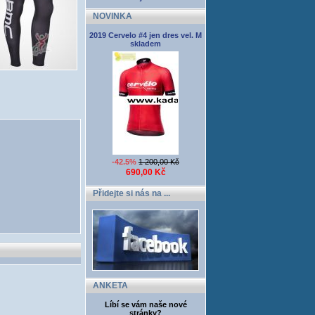
NOVINKA
2019 Cervelo #4 jen dres vel. M
skladem
-42.5%
1 200,00 Kč
690,00 Kč
Přidejte si nás na ...
ANKETA
Líbí se vám naše nové
stránky?