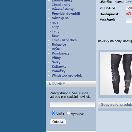
Dlouhé dresy
Ušetříte - sleva:
25%
Zimní dresy
VELIKOST:
Dámské dresy
Freeride, downhill
Dostupnost:
Běž
Návleky na
Množství:
ruce
nohy
tretry
Sety
Trika - vzor dres
návleky na nohy, dostu
Rukavice
Brýle
Kombinézy
Přilby
Šátky
Kšiltovky
Ponožky
Windstop neprofuk
NOVINKY
Zaregistrujte si Vaši e-mail
adresu pro zasílání novinek.
Související produk
Vložit
Vymazat