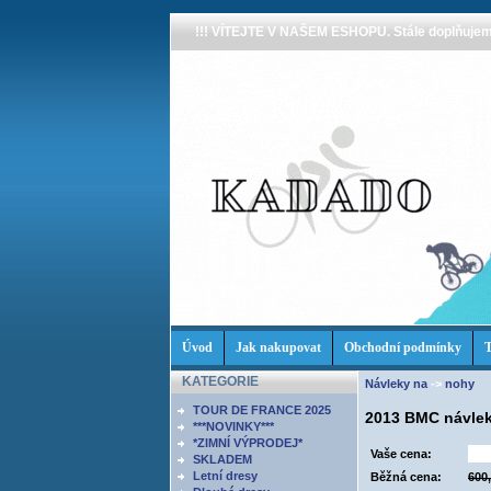
!!! VÍTEJTE V NAŠEM ESHOPU. Stále doplňujeme
Úvod
Jak nakupovat
Obchodní podmínky
T
KATEGORIE
Návleky na
->
nohy
TOUR DE FRANCE 2025
2013 BMC návle
***NOVINKY***
*ZIMNÍ VÝPRODEJ*
Vaše cena:
SKLADEM
Letní dresy
Běžná cena:
600