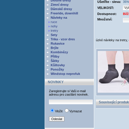
Dlouhé dresy
Ušetříte - sleva:
35%
Zimní dresy
VELIKOST:
Dámské dresy
Freeride, downhill
Dostupnost:
Běž
Návleky na
Množství:
ruce
nohy
tretry
Sety
Trika - vzor dres
úzké návleky na tretry,
Rukavice
Brýle
Kombinézy
Přilby
Šátky
Kšiltovky
Ponožky
Windstop neprofuk
NOVINKY
Zaregistrujte si Vaši e-mail
adresu pro zasílání novinek.
Související produk
Vložit
Vymazat