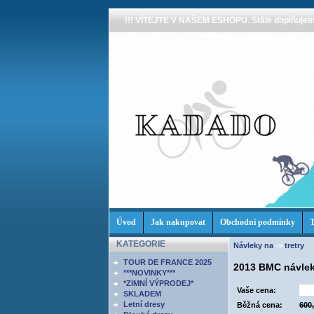
!!! VÍTEJTE V NAŠEM ESHOPU. Stále doplňujeme
Úvod
Jak nakupovat
Obchodní podmínky
T
KATEGORIE
Návleky na
->
tretry
TOUR DE FRANCE 2025
2013 BMC návlek
***NOVINKY***
*ZIMNÍ VÝPRODEJ*
Vaše cena:
SKLADEM
Letní dresy
Běžná cena:
600