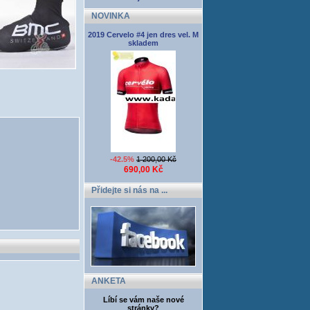
NOVINKA
2019 Cervelo #4 jen dres vel. M
skladem
-42.5%
1 200,00 Kč
690,00 Kč
Přidejte si nás na ...
ANKETA
Líbí se vám naše nové
stránky?