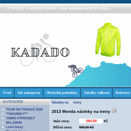
!!! VÍTEJTE V NAŠEM ESHOPU. Stále doplňujeme NOVÉ zboží.....
Úvod
Jak nakupovat
Obchodní podmínky
Tabulky velikostí
Reference
KATEGORIE
Návleky na
->
tretry
TOUR DE FRANCE 2025
2013 Merida návleky na tretry
***NOVINKY***
*ZIMNÍ VÝPRODEJ*
Vaše cena:
Kč
SKLADEM
Letní dresy
Běžná cena:
600,00 Kč