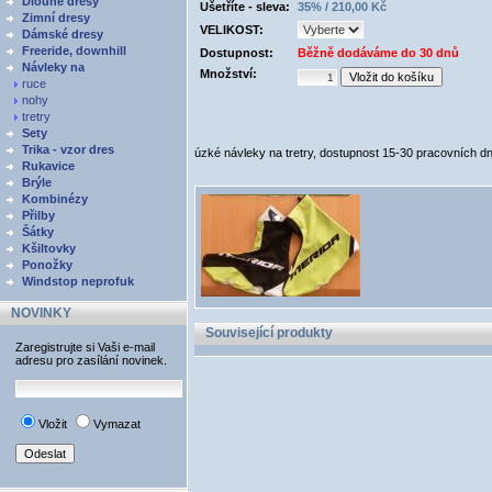
Dlouhé dresy
Ušetříte - sleva:
35% / 210,00 Kč
Zimní dresy
VELIKOST:
Dámské dresy
Freeride, downhill
Dostupnost:
Běžně dodáváme do 30 dnů
Návleky na
Množství:
ruce
nohy
tretry
Sety
Trika - vzor dres
úzké návleky na tretry, dostupnost 15-30 pracovních dn
Rukavice
Brýle
Kombinézy
Přilby
Šátky
Kšiltovky
Ponožky
Windstop neprofuk
NOVINKY
Související produkty
Zaregistrujte si Vaši e-mail
adresu pro zasílání novinek.
Vložit
Vymazat