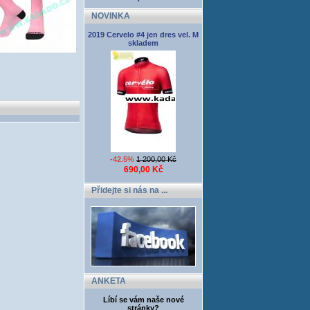
NOVINKA
2019 Cervelo #4 jen dres vel. M
skladem
-42.5%
1 200,00 Kč
690,00 Kč
Přidejte si nás na ...
ANKETA
Líbí se vám naše nové
stránky?