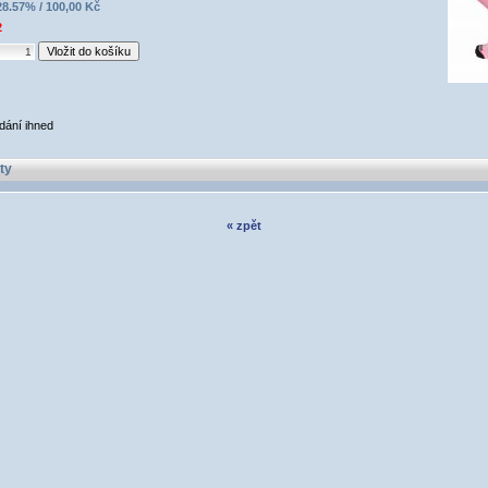
28.57% / 100,00 Kč
2
dání ihned
ty
« zpět