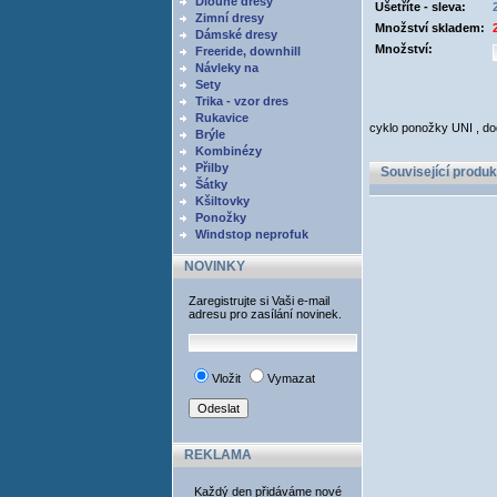
Dlouhé dresy
Ušetříte - sleva:
Zimní dresy
Množství skladem:
Dámské dresy
Množství:
Freeride, downhill
Návleky na
Sety
Trika - vzor dres
Rukavice
cyklo ponožky UNI , do
Brýle
Kombinézy
Přilby
Související produk
Šátky
Kšiltovky
Ponožky
Windstop neprofuk
NOVINKY
Zaregistrujte si Vaši e-mail
adresu pro zasílání novinek.
Vložit
Vymazat
REKLAMA
Každý den přidáváme nové