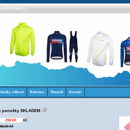
 NOVÉ zboží.....
abulky velikostí
Reference
Materiál
Kontakt
nk ponožky SKLADEM
Kč
350,00 Kč