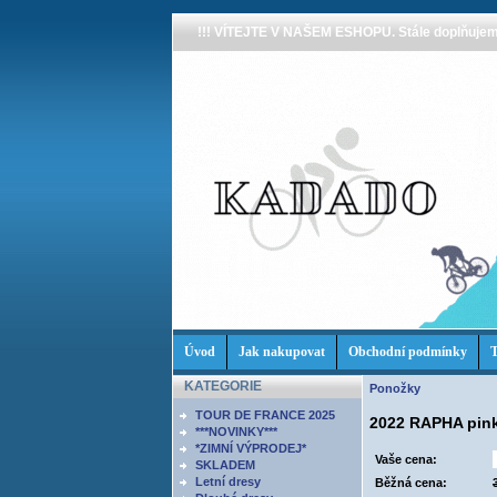
!!! VÍTEJTE V NAŠEM ESHOPU. Stále doplňujeme
Úvod
Jak nakupovat
Obchodní podmínky
T
KATEGORIE
Ponožky
TOUR DE FRANCE 2025
2022 RAPHA pi
***NOVINKY***
*ZIMNÍ VÝPRODEJ*
Vaše cena:
SKLADEM
Letní dresy
Běžná cena: