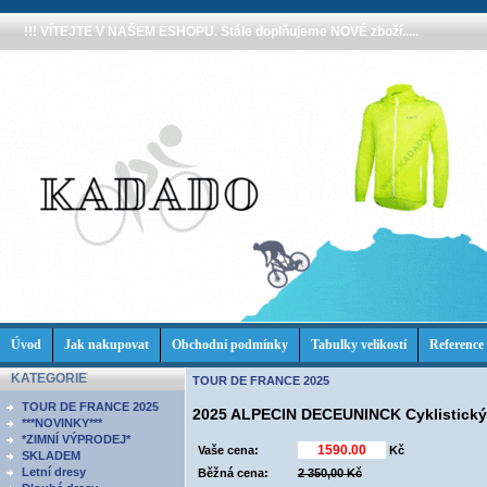
!!! VÍTEJTE V NAŠEM ESHOPU. Stále doplňujeme NOVÉ zboží.....
Úvod
Jak nakupovat
Obchodní podmínky
Tabulky velikostí
Reference
KATEGORIE
TOUR DE FRANCE 2025
TOUR DE FRANCE 2025
2025 ALPECIN DECEUNINCK Cyklistický d
***NOVINKY***
*ZIMNÍ VÝPRODEJ*
Vaše cena:
Kč
SKLADEM
Letní dresy
Běžná cena:
2 350,00 Kč