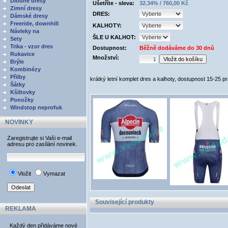
Dlouhé dresy
Ušetříte - sleva:
32.34% / 760,00 Kč
Zimní dresy
DRES:
Dámské dresy
Freeride, downhill
KALHOTY:
Návleky na
ŠLE U KALHOT:
Sety
Trika - vzor dres
Dostupnost:
Běžně dodáváme do 30 dnů
Rukavice
Množství:
Brýle
Kombinézy
Přilby
krátký letní komplet dres a kalhoty, dostupnost 15-25 p
Šátky
Kšiltovky
Ponožky
Windstop neprofuk
NOVINKY
Zaregistrujte si Vaši e-mail
adresu pro zasílání novinek.
Vložit
Vymazat
Související produkty
REKLAMA
Každý den přidáváme nové