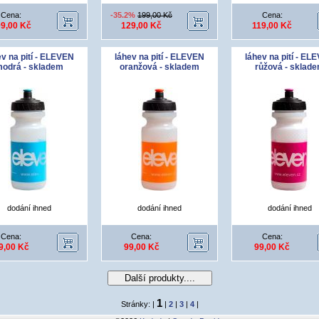
Cena:
-35.2%
199,00 Kč
Cena:
9,00 Kč
129,00 Kč
119,00 Kč
ev na pití - ELEVEN
láhev na pití - ELEVEN
láhev na pití - EL
odrá - skladem
oranžová - skladem
růžová - sklad
dodání ihned
dodání ihned
dodání ihned
Cena:
Cena:
Cena:
9,00 Kč
99,00 Kč
99,00 Kč
Další produkty....
1
Stránky: |
|
2
|
3
|
4
|