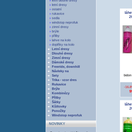
letní dlouhé dresy
letní dresy
ostatní
láhe
rukavice
2
sedla
windstop neprofuk
zimní dresy
brýle
přilby
lahve na kolo
doplňky na kolo
Letní dresy
Dlouhé dresy
Zimní dresy
Dámské dresy
Freeride, downhill
Návleky na
bidon 
Sety
Trika - vzor dres
Rukavice
-16.
Brýle
9
Kombinézy
Přilby
Šátky
láhe
Kšiltovky
2
Ponožky
Windstop neprofuk
NOVINKY