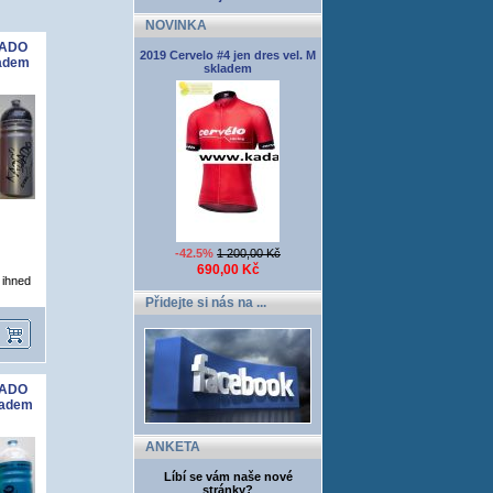
NOVINKA
ADADO
2019 Cervelo #4 jen dres vel. M
ladem
skladem
-42.5%
1 200,00 Kč
690,00 Kč
í ihned
Přidejte si nás na ...
ADADO
kladem
ANKETA
Líbí se vám naše nové
stránky?