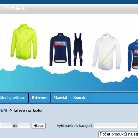
 NOVÉ zboží.....
abulky velikostí
Reference
Materiál
Kontakt
DEM
->
lahve na kolo
:
do:
Vyhledávání v kategorii: