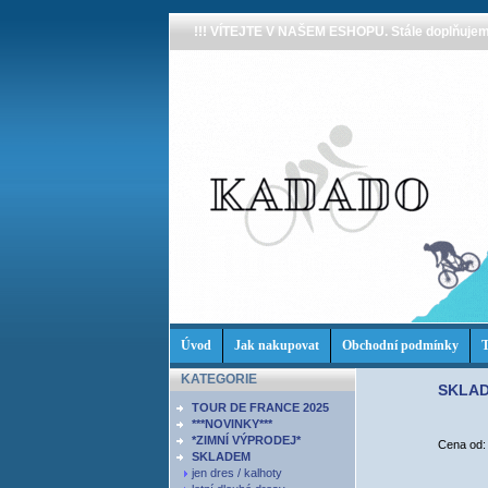
!!! VÍTEJTE V NAŠEM ESHOPU. Stále doplňujeme
Úvod
Jak nakupovat
Obchodní podmínky
T
KATEGORIE
SKLA
TOUR DE FRANCE 2025
***NOVINKY***
*ZIMNÍ VÝPRODEJ*
Cena od
SKLADEM
jen dres / kalhoty