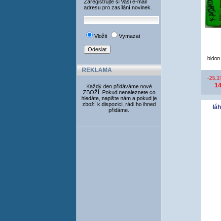
Zaregistrujte si Vaši e-mail
adresu pro zasílání novinek.
Vložit
Vymazat
bidon 
REKLAMA
-25.
14
Každý den přidáváme nové
ZBOŽÍ. Pokud nenaleznete co
hledáte, napište nám a pokud je
zboží k dispozici, rádi ho ihned
láh
přidáme.