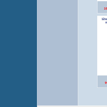
10
láh
m
9