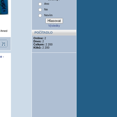
Ano
Ne
Nevím
Výsledky
í ihned
POČÍTADLO
Online:
2
Dnes:
2
Celkem:
2 200
Kliků:
2 200
e -