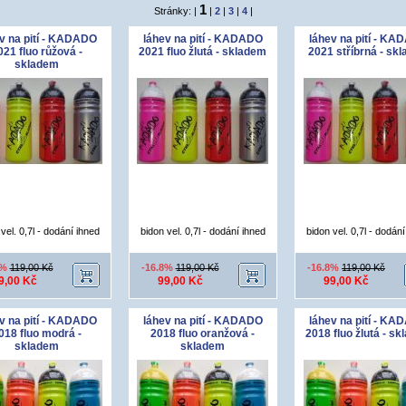
1
Stránky: |
|
2
|
3
|
4
|
v na pití - KADADO
láhev na pití - KADADO
láhev na pití - K
021 fluo růžová -
2021 fluo žlutá - skladem
2021 stříbrná - sk
skladem
vel. 0,7l - dodání ihned
bidon vel. 0,7l - dodání ihned
bidon vel. 0,7l - dodán
8%
119,00 Kč
-16.8%
119,00 Kč
-16.8%
119,00 Kč
9,00 Kč
99,00 Kč
99,00 Kč
v na pití - KADADO
láhev na pití - KADADO
láhev na pití - K
018 fluo modrá -
2018 fluo oranžová -
2018 fluo žlutá - s
skladem
skladem