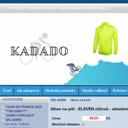
!!! VÍTEJTE V NAŠEM ESHOPU. Stále doplňujeme NOVÉ zboží.....
Úvod
Jak nakupovat
Obchodní podmínky
Tabulky velikostí
Reference
KATEGORIE
SKLADEM
->
lahve na kolo
TOUR DE FRANCE 2025
láhev na pití - ELEVEN růžová - sklade
***NOVINKY***
*ZIMNÍ VÝPRODEJ*
Cena:
Kč
SKLADEM
jen dres / kalhoty
Množství skladem:
2