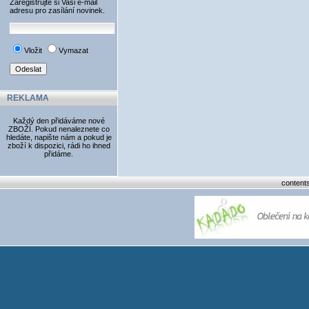
Zaregistrujte si Vaši e-mail
adresu pro zasílání novinek.
Vložit
Vymazat
REKLAMA
Každý den přidáváme nové
ZBOŽÍ. Pokud nenaleznete co
hledáte, napište nám a pokud je
zboží k dispozici, rádi ho ihned
přidáme.
content