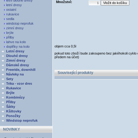
letní dlouhé dresy
Množství:
letní dresy
ostatní
rukavice
sedla
windstop neprofuk
zimní dresy
brýle
přilby
lahve na kolo
objem cca 0,5l
doplňky na kolo
Letní dresy
pokud toto zboží bude zakoupeno bez jakéhokoli cyklo 
Dlouhé dresy
předem na účet)
Zimní dresy
Dámské dresy
Freeride, downhill
Související produkty
Návleky na
Sety
Trika - vzor dres
Rukavice
Brýle
Kombinézy
Přilby
Šátky
Kšiltovky
Ponožky
Windstop neprofuk
NOVINKY