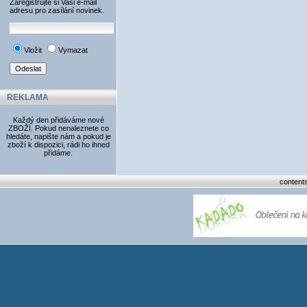
Zaregistrujte si Vaši e-mail
adresu pro zasílání novinek.
Vložit
Vymazat
REKLAMA
Každý den přidáváme nové
ZBOŽÍ. Pokud nenaleznete co
hledáte, napište nám a pokud je
zboží k dispozici, rádi ho ihned
přidáme.
content