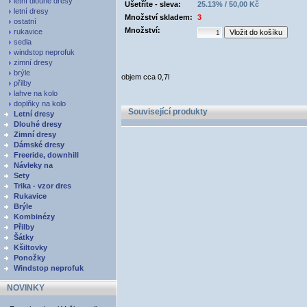
letní dlouhé dresy
Ušetříte - sleva:
25.13% / 50,00 Kč
letní dresy
Množství skladem:
3
ostatní
Množství:
rukavice
sedla
windstop neprofuk
zimní dresy
brýle
objem cca 0,7l
přilby
lahve na kolo
doplňky na kolo
Související produkty
Letní dresy
Dlouhé dresy
Zimní dresy
Dámské dresy
Freeride, downhill
Návleky na
Sety
Trika - vzor dres
Rukavice
Brýle
Kombinézy
Přilby
Šátky
Kšiltovky
Ponožky
Windstop neprofuk
NOVINKY