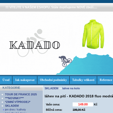
!!! VÍTEJTE V NAŠEM ESHOPU. Stále doplňujeme NOVÉ zboží.....
Úvod
Jak nakupovat
Obchodní podmínky
Tabulky velikostí
Reference
KATEGORIE
SKLADEM
->
lahve na kolo
TOUR DE FRANCE 2025
láhev na pití - KADADO 2018 fluo modr
***NOVINKY***
*ZIMNÍ VÝPRODEJ*
Vaše cena:
Kč
SKLADEM
jen dres / kalhoty
Běžná cena:
199,00 Kč