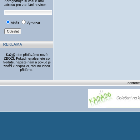
Zaregistrujte si Vaši e-mail
adresu pro zasílání novinek.
Vložit
Vymazat
REKLAMA
Každý den přidáváme nové
ZBOŽÍ. Pokud nenaleznete co
hledáte, napište nám a pokud je
zboží k dispozici, rádi ho ihned
přidáme.
content