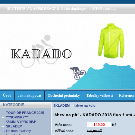
!!! VÍTEJTE V NAŠEM ESHOPU. Stále doplňujeme NOVÉ zboží.....
Úvod
Jak nakupovat
Obchodní podmínky
Tabulky velikostí
Reference
KATEGORIE
SKLADEM
->
lahve na kolo
TOUR DE FRANCE 2025
láhev na pití - KADADO 2018 fluo žlutá
***NOVINKY***
*ZIMNÍ VÝPRODEJ*
Vaše cena:
Kč
SKLADEM
jen dres / kalhoty
Běžná cena:
199,00 Kč