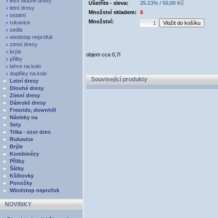
letní dlouhé dresy
Ušetříte - sleva:
25.13% / 50,00 Kč
letní dresy
Množství skladem:
6
ostatní
Množství:
rukavice
sedla
windstop neprofuk
zimní dresy
brýle
objem cca 0,7l
přilby
lahve na kolo
doplňky na kolo
Související produkty
Letní dresy
Dlouhé dresy
Zimní dresy
Dámské dresy
Freeride, downhill
Návleky na
Sety
Trika - vzor dres
Rukavice
Brýle
Kombinézy
Přilby
Šátky
Kšiltovky
Ponožky
Windstop neprofuk
NOVINKY