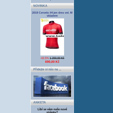
NOVINKA
2019 Cervelo #4 jen dres vel. M
skladem
-42.5%
1 200,00 Kč
690,00 Kč
Přidejte si nás na ...
ANKETA
Líbí se vám naše nové
stránky?