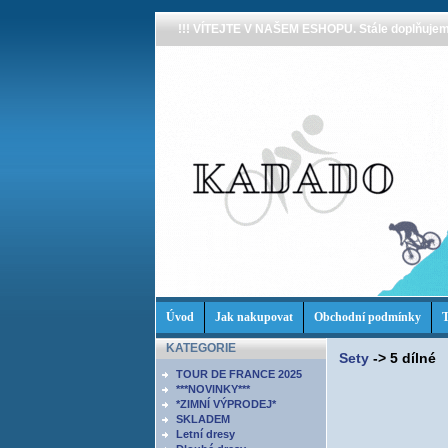
!!! VÍTEJTE V NAŠEM ESHOPU. Stále doplňujeme
Úvod
Jak nakupovat
Obchodní podmínky
T
KATEGORIE
Sety
->
5 dílné
TOUR DE FRANCE 2025
***NOVINKY***
*ZIMNÍ VÝPRODEJ*
SKLADEM
Letní dresy