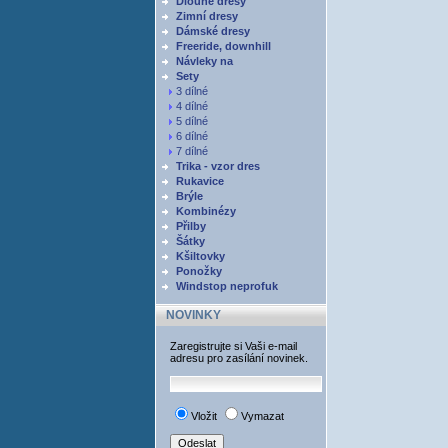
Dlouhé dresy
Zimní dresy
Dámské dresy
Freeride, downhill
Návleky na
Sety
3 dílné
4 dílné
5 dílné
6 dílné
7 dílné
Trika - vzor dres
Rukavice
Brýle
Kombinézy
Přilby
Šátky
Kšiltovky
Ponožky
Windstop neprofuk
NOVINKY
Zaregistrujte si Vaši e-mail
adresu pro zasílání novinek.
Vložit
Vymazat