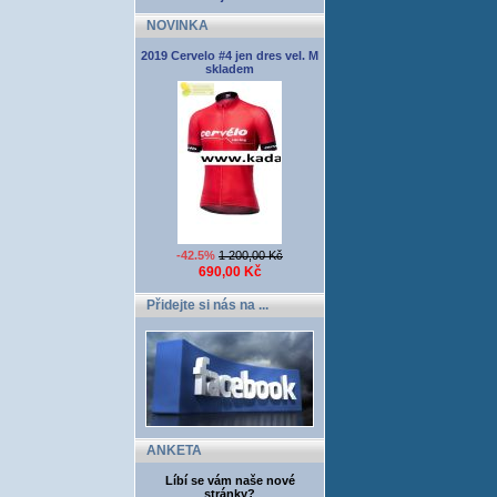
NOVINKA
2019 Cervelo #4 jen dres vel. M
skladem
-42.5%
1 200,00 Kč
690,00 Kč
Přidejte si nás na ...
ANKETA
Líbí se vám naše nové
stránky?