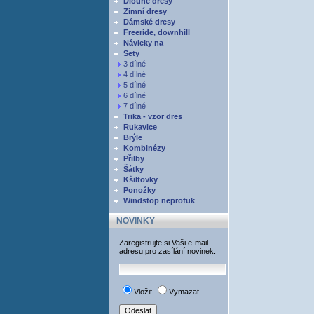
Dlouhé dresy
Zimní dresy
Dámské dresy
Freeride, downhill
Návleky na
Sety
3 dílné
4 dílné
5 dílné
6 dílné
7 dílné
Trika - vzor dres
Rukavice
Brýle
Kombinézy
Přilby
Šátky
Kšiltovky
Ponožky
Windstop neprofuk
NOVINKY
Zaregistrujte si Vaši e-mail
adresu pro zasílání novinek.
Vložit
Vymazat