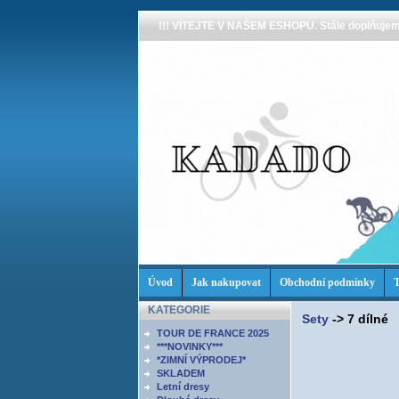
!!! VÍTEJTE V NAŠEM ESHOPU. Stále doplňujeme
Úvod
Jak nakupovat
Obchodní podmínky
T
KATEGORIE
Sety
->
7 dílné
TOUR DE FRANCE 2025
***NOVINKY***
*ZIMNÍ VÝPRODEJ*
SKLADEM
Letní dresy